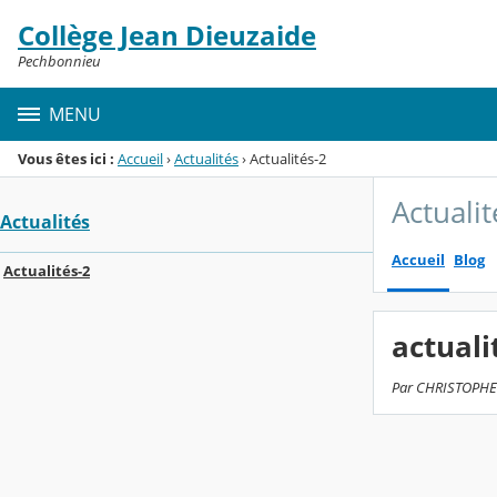
Panneau de gestion des cookies
Collège Jean Dieuzaide
Menu de la rubrique
Contenu
Pechbonnieu
MENU
Vous êtes ici :
Accueil
›
Actualités
›
Actualités-2
Actualit
Actualités
Accueil
Blog
Actualités-2
actuali
Par CHRISTOPHE G