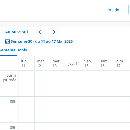
Imprimer
Aujourd’hui
Semaine 20 - du 11 au 17 Mai 2026
Semaine
Mois
lun.
mar.
mer.
ven.
sam.
dim.
jeu.
14
11
12
13
15
16
17
Sur la
journée
08h
09h