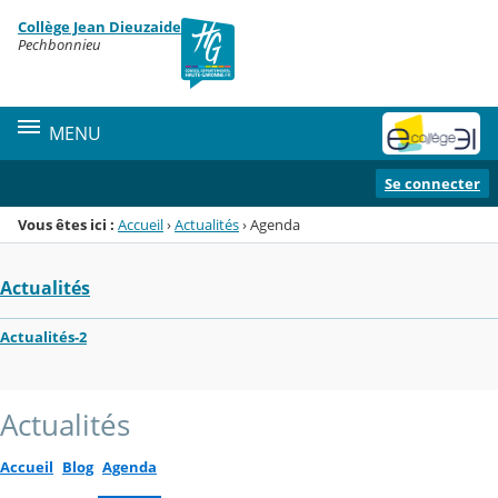
Panneau de gestion des cookies
Collège Jean Dieuzaide
Menu de la rubrique
Contenu
Pechbonnieu
MENU
Se connecter
Vous êtes ici :
Accueil
›
Actualités
›
Agenda
Actualités
Actualités-2
Actualités
Accueil
Blog
Agenda